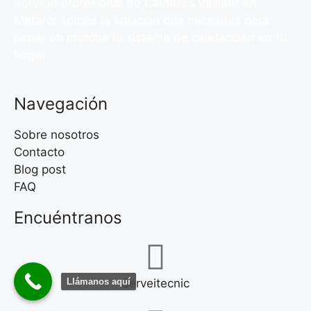
Servicio profesional de Calderas Vaillant en
Mataró: somos la solución que necesitas para
poner en marcha tu sistema de calefacción en tu
hogar.
Navegación
Sobre nosotros
Contacto
Blog post
FAQ
Encuéntranos
Serveitecnic
Llámanos aquí