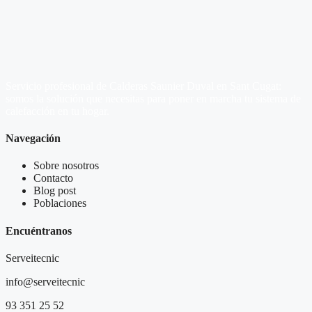
Servicio profesional de Calderas Saunier Duval en Sant Cugat:
somos la solución que necesitas para poner en marcha tu sistema de
calefacción en tu hogar.
Navegación
Sobre nosotros
Contacto
Blog post
Poblaciones
Encuéntranos
Serveitecnic
info@serveitecnic​
93 351 25 52