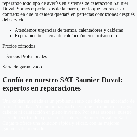
reparando todo tipo de averías en sistemas de calefacción Saunier
Duval. Somos especialistas de la marca, por lo que podrás estar
confiado en que tu caldera quedará en perfectas condiciones después
del servicio.
Atendemos urgencias de termos, calentadores y calderas
Reparamos tu sistema de calefacción en el mismo día
Precios cómodos
Técnicos Profesionales
Servicio garantizado
Confía en nuestro SAT Saunier Duval:
expertos en reparaciones
Una caldera averiada es un problema serio que debe ser abordado de
forma inmediata. Ya que no hay nada peor que encontrarse sin agua
caliente ni calefacción en pleno invierno. Por estas razones, nuestro
servicio técnico de reparación de calderas Saunier Duval en Sant
Cugat te ofrece una solución rápida y eficaz, con las mejores
garantías del mercado.