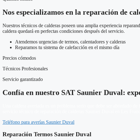
Nos especializamos en la reparación de cal
Nuestros técnicos de calderas poseen una amplia experiencia reparando
caldera quedará en perfectas condiciones después del servicio.
Atendemos urgencias de termos, calentadores y calderas
Reparamos tu sistema de calefacción en el mismo día
Precios cómodos
Técnicos Profesionales
Servicio garantizado
Confía en nuestro SAT Saunier Duval: exp
Una caldera averiada es un problema serio que debe ser abordado de fo
servicio técnico de reparación de calderas Saunier Duval en Les Franqu
Teléfono para averías Saunier Duval
Reparación Termos Saunier Duval