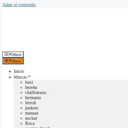
Saltar al contenido
Menú
Menú
Inicio
Marcas
baxi
beretta
chaffoteaux
hermann
ferroli
junkers
manaut
neckar
Roca