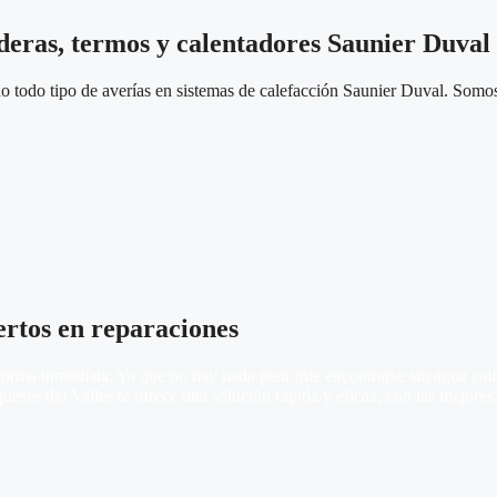
deras, termos y calentadores Saunier Duval
 todo tipo de averías en sistemas de calefacción Saunier Duval. Somos 
ertos en reparaciones
rma inmediata. Ya que no hay nada peor que encontrarse sin agua calien
eses del Valles te ofrece una solución rápida y eficaz, con las mejores