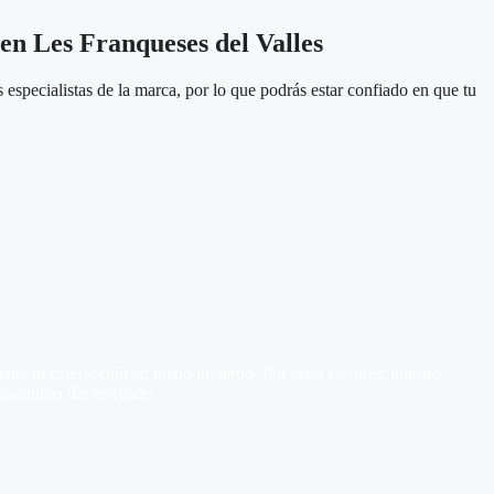
 en Les Franqueses del Valles
especialistas de la marca, por lo que podrás estar confiado en que tu
te ni calefacción en pleno invierno. Por estas razones, nuestro
 garantías del mercado.