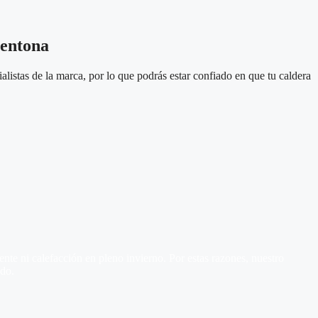
gentona
listas de la marca, por lo que podrás estar confiado en que tu caldera
te ni calefacción en pleno invierno. Por estas razones, nuestro
ado.