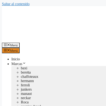
Saltar al contenido
Menú
Menú
Inicio
Marcas
baxi
beretta
chaffoteaux
hermann
ferroli
junkers
manaut
neckar
Roca