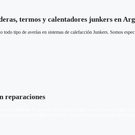
lderas, termos y calentadores junkers en Ar
 todo tipo de averías en sistemas de calefacción Junkers. Somos especia
n reparaciones
rma inmediata. Ya que no hay nada peor que encontrarse sin agua calien
ofrece una solución rápida y eficaz, con las mejores garantías del merc