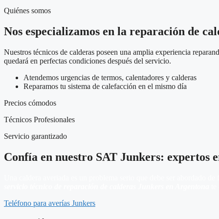
Quiénes somos
Nos especializamos en la reparación de ca
Nuestros técnicos de calderas poseen una amplia experiencia reparando
quedará en perfectas condiciones después del servicio.
Atendemos urgencias de termos, calentadores y calderas
Reparamos tu sistema de calefacción en el mismo día
Precios cómodos
Técnicos Profesionales
Servicio garantizado
Confía en nuestro SAT Junkers: expertos e
Una caldera averiada es un problema serio que debe ser abordado de fo
servicio técnico de reparación de calderas Junkers en Argentona
te 
Teléfono para averías Junkers