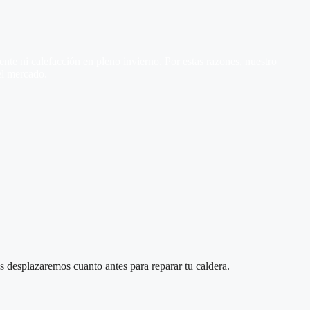
te ni calefacción en pleno invierno. Por estas razones, nuestro
el mercado.
 desplazaremos cuanto antes para reparar tu caldera.