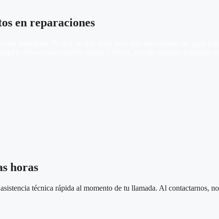
tos en reparaciones
rma inmediata. Ya que no hay nada peor que encontrarse sin agua calien
espí te ofrece una solución rápida y eficaz, con las mejores garantías d
as horas
sistencia técnica rápida al momento de tu llamada. Al contactarnos, nos