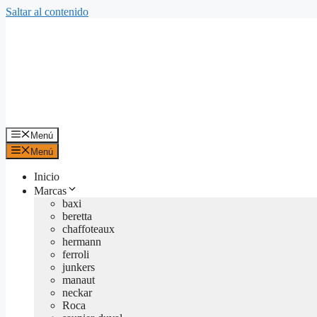
Saltar al contenido
Menú
Menú
Inicio
Marcas
baxi
beretta
chaffoteaux
hermann
ferroli
junkers
manaut
neckar
Roca