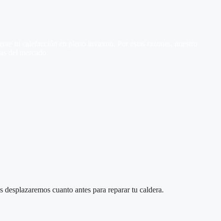
te ni calefacción en pleno invierno. Por estas razones, nuestro
ías del mercado.
 desplazaremos cuanto antes para reparar tu caldera.