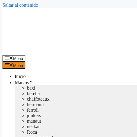
Saltar al contenido
Menú
Menú
Inicio
Marcas
baxi
beretta
chaffoteaux
hermann
ferroli
junkers
manaut
neckar
Roca