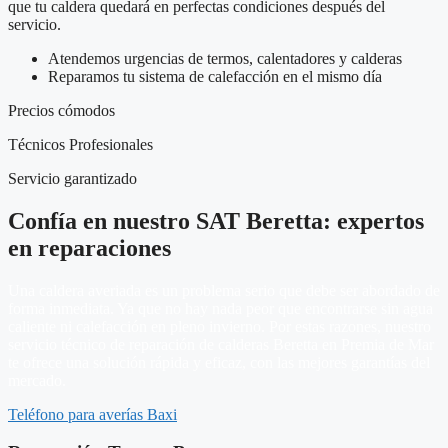
que tu caldera quedará en perfectas condiciones después del
servicio.
Atendemos urgencias de termos, calentadores y calderas
Reparamos tu sistema de calefacción en el mismo día
Precios cómodos
Técnicos Profesionales
Servicio garantizado
Confía en nuestro SAT Beretta: expertos
en reparaciones
Una caldera averiada es un problema serio que debe ser abordado de
forma inmediata. Ya que no hay nada peor que encontrarse sin agua
caliente ni calefacción en pleno invierno. Por estas razones, nuestro
servicio técnico de reparación de calderas Beretta en Premia de Mar
te ofrece una solución rápida y eficaz, con las mejores garantías del
mercado.
Teléfono para averías Baxi