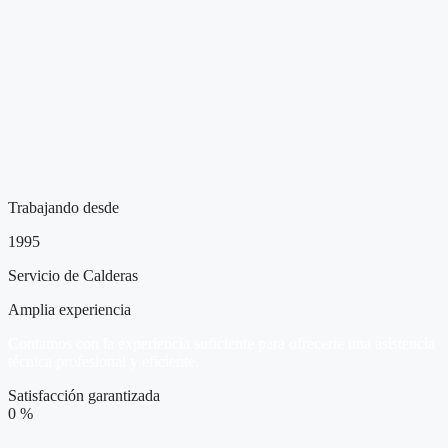
Trabajando desde
1995
Servicio de Calderas
Amplia experiencia
Contamos con la experiencia suficiente para ofrecerte una asistencia
técnica profesional y eficiente.
Satisfacción garantizada
0
%