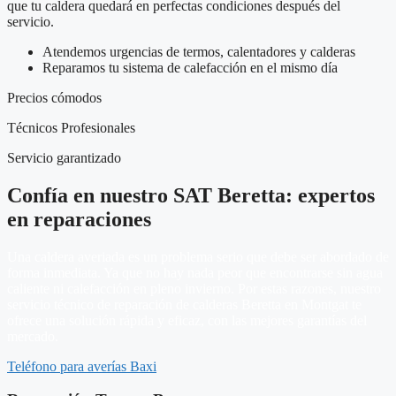
que tu caldera quedará en perfectas condiciones después del
servicio.
Atendemos urgencias de termos, calentadores y calderas
Reparamos tu sistema de calefacción en el mismo día
Precios cómodos
Técnicos Profesionales
Servicio garantizado
Confía en nuestro SAT Beretta: expertos
en reparaciones
Una caldera averiada es un problema serio que debe ser abordado de
forma inmediata. Ya que no hay nada peor que encontrarse sin agua
caliente ni calefacción en pleno invierno. Por estas razones, nuestro
servicio técnico de reparación de calderas Beretta en Montgat te
ofrece una solución rápida y eficaz, con las mejores garantías del
mercado.
Teléfono para averías Baxi