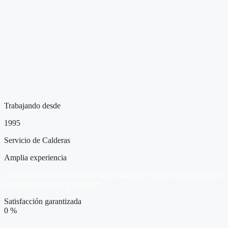
Trabajando desde
1995
Servicio de Calderas
Amplia experiencia
Contamos con la experiencia suficiente para ofrecerte una asistencia
técnica profesional y eficiente.
Satisfacción garantizada
0
%