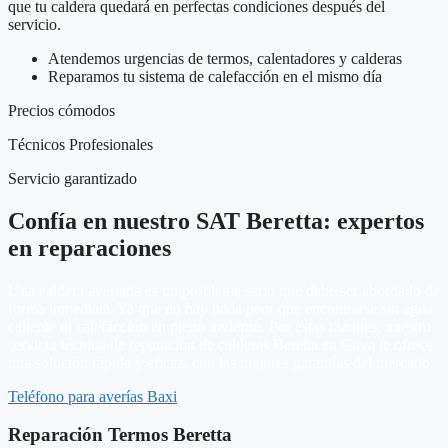
que tu caldera quedará en perfectas condiciones después del
servicio.
Atendemos urgencias de termos, calentadores y calderas
Reparamos tu sistema de calefacción en el mismo día
Precios cómodos
Técnicos Profesionales
Servicio garantizado
Confía en nuestro SAT Beretta: expertos
en reparaciones
Una caldera averiada es un problema serio que debe ser abordado de
forma inmediata. Ya que no hay nada peor que encontrarse sin agua
caliente ni calefacción en pleno invierno. Por estas razones, nuestro
servicio técnico de reparación de calderas Beretta en Gava te ofrece
una solución rápida y eficaz, con las mejores garantías del mercado.
Teléfono para averías Baxi
Reparación Termos Beretta