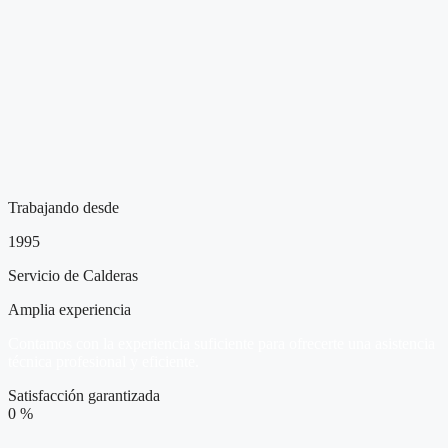
Trabajando desde
1995
Servicio de Calderas
Amplia experiencia
Contamos con la experiencia suficiente para ofrecerte una asistencia
técnica profesional y eficiente.
Satisfacción garantizada
0
%