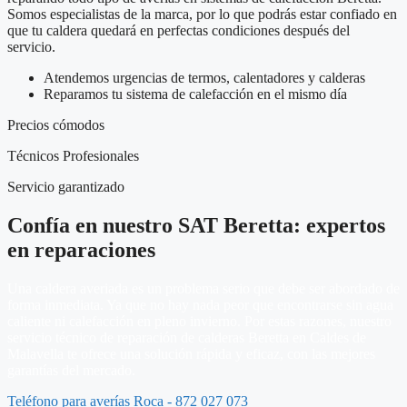
Somos especialistas de la marca, por lo que podrás estar confiado en
que tu caldera quedará en perfectas condiciones después del
servicio.
Atendemos urgencias de termos, calentadores y calderas
Reparamos tu sistema de calefacción en el mismo día
Precios cómodos
Técnicos Profesionales
Servicio garantizado
Confía en nuestro SAT Beretta: expertos
en reparaciones
Una caldera averiada es un problema serio que debe ser abordado de
forma inmediata. Ya que no hay nada peor que encontrarse sin agua
caliente ni calefacción en pleno invierno. Por estas razones, nuestro
servicio técnico de reparación de calderas Beretta en Caldes de
Malavella te ofrece una solución rápida y eficaz, con las mejores
garantías del mercado.
Teléfono para averías Roca - 872 027 073