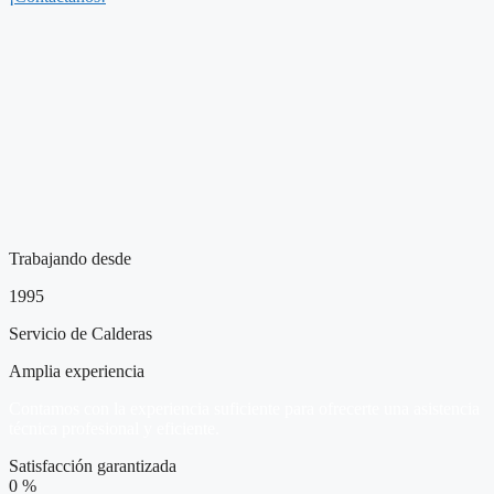
Trabajando desde
1995
Servicio de Calderas
Amplia experiencia
Contamos con la experiencia suficiente para ofrecerte una asistencia
técnica profesional y eficiente.
Satisfacción garantizada
0
%