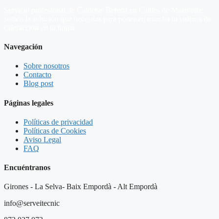
Servicio profesional de Calderas Beretta en Caldes de Malavella:
somos la solución que necesitas para poner en marcha tu sistema de
calefacción en tu hogar.
Navegación
Sobre nosotros
Contacto
Blog post
Páginas legales
Políticas de privacidad
Políticas de Cookies
Aviso Legal
FAQ
Encuéntranos
Girones - La Selva- Baix Empordà - Alt Empordà
info@serveitecnic​