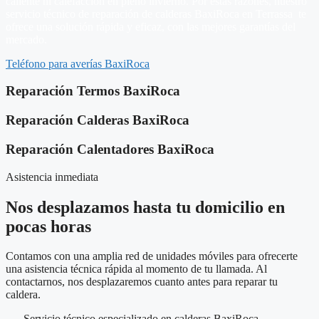
caliente ni calefacción en pleno invierno. Por estas razones, nuestro
servicio técnico de reparación de calderas BaxiRoca en Terrassa te
ofrece una solución rápida y eficaz, con las mejores garantías del
mercado.
Teléfono para averías BaxiRoca
Reparación Termos BaxiRoca
Reparación Calderas BaxiRoca
Reparación Calentadores BaxiRoca
Asistencia inmediata
Nos desplazamos hasta tu domicilio en
pocas horas
Contamos con una amplia red de unidades móviles para ofrecerte
una asistencia técnica rápida al momento de tu llamada. Al
contactarnos, nos desplazaremos cuanto antes para reparar tu
caldera.
Servicio técnico especializado en calderas BaxiRoca