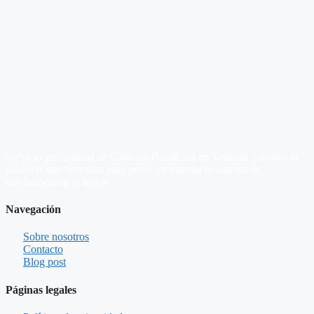
Servicio profesional de Calderas BaxiRoca en Terrassa : somos la
solución que necesitas para poner en marcha tu sistema de
calefacción en tu hogar.
Navegación
Sobre nosotros
Contacto
Blog post
Páginas legales