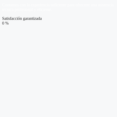
Contamos con la experiencia suficiente para ofrecerte una asistencia
técnica profesional y eficiente.
Satisfacción garantizada
0
%