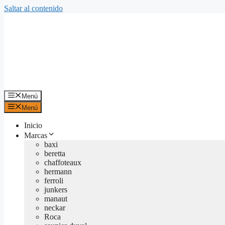
Saltar al contenido
Menú
Menú
Inicio
Marcas
baxi
beretta
chaffoteaux
hermann
ferroli
junkers
manaut
neckar
Roca