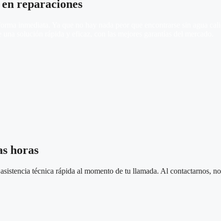
 en reparaciones
rma inmediata. Ya que no hay nada peor que encontrarse sin agua calien
 una solución rápida y eficaz, con las mejores garantías del mercado.
as horas
sistencia técnica rápida al momento de tu llamada. Al contactarnos, nos