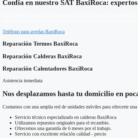
Confía en nuestro SAT BaxiRoca: expertos
Una caldera averiada es un problema serio que debe ser abordado de fo
servicio técnico de reparación de calderas BaxiRoca en Gava te ofrece
Teléfono para averías BaxiRoca
Reparación Termos BaxiRoca
Reparación Calderas BaxiRoca
Reparación Calentadores BaxiRoca
Asistencia inmediata
Nos desplazamos hasta tu domicilio en poc
Contamos con una amplia red de unidades móviles para ofrecerte una a
Servicio técnico especializado en calderas BaxiRoca
Utilizamos repuestos originales para el recambio.
Ofrecemos una garantía de 6 meses por el trabajo.
Servicio con excelente relación calidad - precio