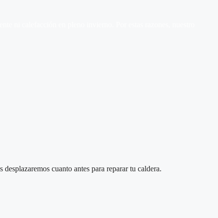
te ni calefacción en pleno invierno. Por estas razones, nuestro
 desplazaremos cuanto antes para reparar tu caldera.